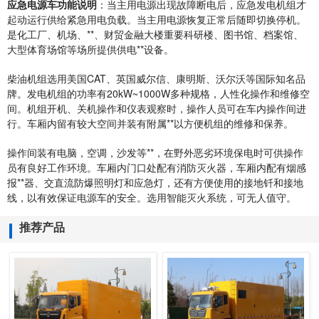
应急电源车功能说明
：当主用电源出现故障断电后，应急发电机组才
起动运行供给紧急用电负载。当主用电源恢复正常后随即切换停机。
是化工厂、机场、**、财贸金融大楼重要科研楼、图书馆、档案馆、
大型体育场馆等场所提供供电**设备。
柴油机组选用美国CAT、英国威尔信、康明斯、沃尔沃等国际知名品
牌。发电机组的功率有20kW~1000W多种规格，人性化操作和维修空
间。机组开机、关机操作和仪表观察时，操作人员可在车内操作间进
行。车厢内留有较大空间并装有附属**以方便机组的维修和保养。
操作间装有电脑，空调，沙发等**，在野外恶劣环境保电时可供操作
员有良好工作环境。车厢内门口处配有消防灭火器，车厢内配有烟感
报**器、交直流防爆照明灯和应急灯，还有方便使用的接地钎和接地
线，以有效保证电源车的安全。选用智能灭火系统，可无人值守。
推荐产品