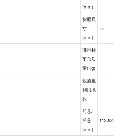
(mm)
货厢尺
寸
××
(mm)
准拖挂
车总质
量(Kg)
载质量
利用系
数
前悬/
后悬
1130/2270,1180/2
(mm)