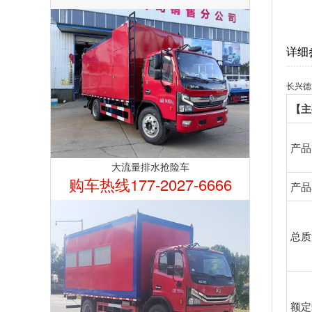
详细
长兴德
【主
产品
大流量排水抢险车
购车热线177-2027-6666
产品
总质
额定