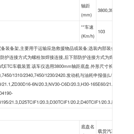
轴距
3800,3950,4050,4
(mm)
**车速
103
(Km/h)
备架,主要用于运输应急救援物品或装备;选装内部装备布局.ABS型号/厂家:
;侧防护连接方式为螺栓加焊接连接,后下部防护连接方式为焊接连接.
直接供电式ETC车载装置.该车仅选用3800mm轴距底盘.外形尺寸长/前后悬
/2333,7450/1310/2340,7450/1230/2420.发动机与油耗申报值(L/100km)对
0/21.1,ZD30D16-6N/20.3,NV30-C6D/20.3,H30-165E60/21.0,CY4SK2
04190-
S6B195/21.3,D25TCIF1/20.3,D30TCIF1/20.2,D40TCIF1/20.3.厢
底盘名
载货汽车底盘（二