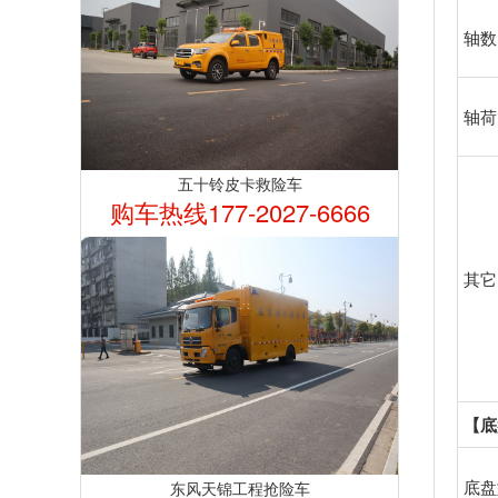
轴数
轴荷(
五十铃皮卡救险车
购车热线177-2027-6666
其它
【底
底盘
东风天锦工程抢险车