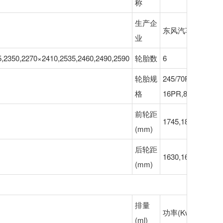
称
生产企
东风汽车股份有限
业
5,2350,2270×2410,2535,2460,2490,2590
轮胎数
6
轮胎规
245/70R19.5,8.25
格
16PR,8.25R20 14
前轮距
1745,1802,1820,1
(mm)
后轮距
1630,1650,1800,1
(mm)
排量
功率(Kw)
(ml)