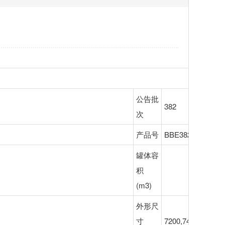
公告批
382
次
产品号
BBE382B6301
罐体容
积
(m3)
外形尺
寸
7200,7450×2430×