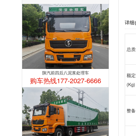
详细
总质
陕汽前四后八泥浆处理车
额定
购车热线177-2027-6666
(Kg)
整备