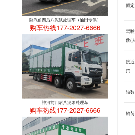
额定
陕汽前四后八泥浆处理车（油田专供）
购车热线177-2027-6666
驾驶
数(人
接近
(°)
轴数
神河前四后八泥浆处理车
购车热线177-2027-6666
轴荷(