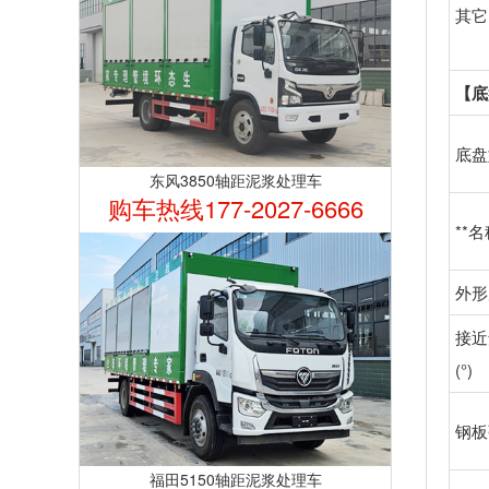
其它
【底
底盘
东风3850轴距泥浆处理车
购车热线177-2027-6666
**
外形
接近
(°)
钢板
福田5150轴距泥浆处理车