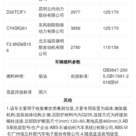
昆明云内动力
D30TCIF1
2977
125/170
股份有限公司
东风朝阳朝柴
CY4SK261
3856
125/170
动力有限公司
北京福田康明
F2.8NS6B15
斯发动机有限
2780
115/156
6
公司
车辆燃料参数
GB3847-200
燃料种类:
柴油
依据标准:
5,GB17691-2
018国Ⅵ
底盘排放标准
国六
其他
1.该车主要用于收集餐饮类餐厨垃圾,主要专用装置为箱体,侧装载
机构;选装箱体结构;2.侧,后防护材料均为Q235,连接方式为焊接加
螺栓连接,后部防护断面尺寸(mm):120×60,离地高度460mm;3.AB
S系统器型号/生产企业:ABS-E/威伯科汽车系统()有限公司,ABS-VI
·E/广州瑞立科密汽车电子股份有限公司;4.随底盘选装驾驶室.