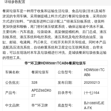
详细参数配置
餐厨垃圾车是一种用于收集和运输生活垃圾、食品垃圾(泔水)及城市
淤泥的专用车辆。采用侧提桶上料方式进行餐厨垃圾收集，采用自卸
方式进行卸料。**的弧形进料口设计配上**得液压刮板系统，使装料
更加快捷和顺畅，尾门密封液压锁紧系统，确保运输途中滴水不漏。
主要结构：汽车底盘、垃圾箱体、底架侧提桶机构、后门总成、液压
刮板系统、液压系统和电控系统。液压系统及电控系统由油泵、油
缸、邮箱、电液阀、PLC单元、行程开关和开关等组成。同时本产品
选配高压清洗系统，自动称重系统和卫星定位互联网系统，自带水
箱，可以在现场对本车及垃圾桶进行冲洗。是城镇餐厨垃圾收集运输
的理想工具。
帝**环卫牌HDW5081TCAB6餐厨垃圾车
HDW5081TC
车辆名称:
餐厨垃圾车
公告型号:
AB6
公告批次:
328
发布日期:
20200213
APDZ66DK0
产品号:
目录序号:
(十七)164
27
BJ1088VEJE
中文品牌:
帝**环卫牌
底盘型号:
A-FK