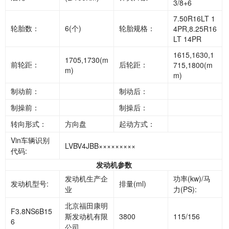
3/8+6
7.50R16LT 1
轮胎数：
6(个)
轮胎规格：
4PR,8.25R16
LT 14PR
1615,1630,1
1705,1730(m
前轮距：
后轮距：
715,1800(m
m)
m)
制动前：
制动后：
制操前：
制操后：
转向形式：
方向盘
起动方式：
Vin车辆识别
LVBV4JBB×××××××××
代码:
发动机参数
发动机生产企
功率(kw)/马
发动机型号:
排量(ml)
业
力(PS):
北京福田康明
F3.8NS6B15
斯发动机有限
3800
115/156
6
公司