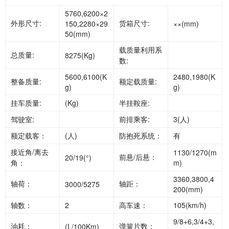
5760,6200×2
外形尺寸:
货箱尺寸:
150,2280×29
××(mm)
50(mm)
载质量利用系
总质量:
8275(Kg)
数:
5600,6100(K
2480,1980(K
整备质量:
额定载质量:
g)
g)
挂车质量:
(Kg)
半挂鞍座:
驾驶室:
前排乘客:
3(人)
额定载客：
(人)
防抱死系统：
有
接近角/离去
1130/1270(m
前悬/后悬：
20/19(°)
角：
m)
3360,3800,4
轴荷：
轴距：
3000/5275
200(mm)
轴数：
2
高车速：
105(km/h)
9/8+6,3/4+3,
油耗：
弹簧片数：
(L/100Km)