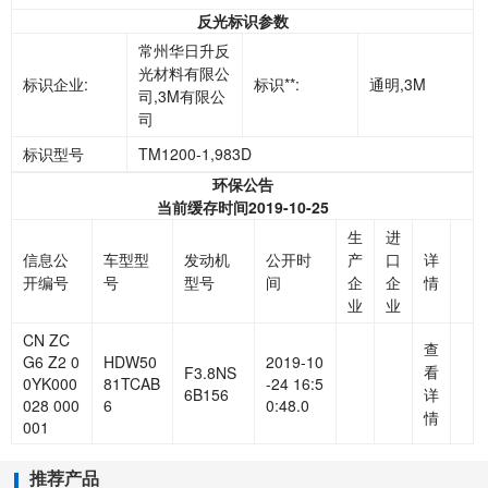
反光标识参数
常州华日升反
光材料有限公
标识企业:
标识**:
通明,3M
司,3M有限公
司
标识型号
TM1200-1,983D
环保公告
当前缓存时间2019-10-25
生
进
信息公
车型型
发动机
公开时
产
口
详
开编号
号
型号
间
企
企
情
业
业
CN ZC
查
G6 Z2 0
HDW50
2019-10
看
F3.8NS
0YK000
81TCAB
-24 16:5
6B156
详
028 000
6
0:48.0
情
001
推荐产品