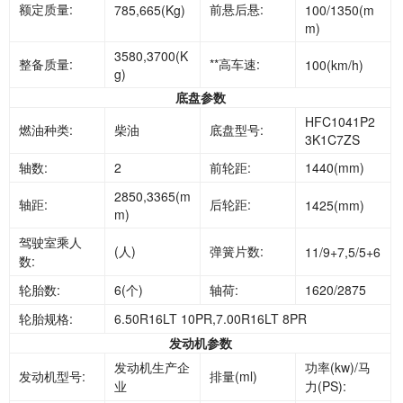
额定质量:
前悬后悬:
785,665(Kg)
100/1350(m
m)
3580,3700(K
整备质量:
**高车速:
100(km/h)
g)
底盘参数
HFC1041P2
燃油种类:
柴油
底盘型号:
3K1C7ZS
轴数:
2
前轮距:
1440(mm)
2850,3365(m
轴距:
后轮距:
1425(mm)
m)
驾驶室乘人
(人)
弹簧片数:
11/9+7,5/5+6
数:
轮胎数:
6(个)
轴荷:
1620/2875
轮胎规格:
6.50R16LT 10PR,7.00R16LT 8PR
发动机参数
发动机生产企
功率(kw)/马
发动机型号:
排量(ml)
业
力(PS):