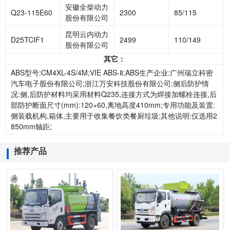
安徽全柴动力
Q23-115E60
2300
85/115
股份有限公司
昆明云内动力
D25TCIF1
2499
110/149
股份有限公司
其它：
ABS型号:CM4XL-4S/4M;VIE ABS-Ⅱ;ABS生产企业:广州瑞立科密
汽车电子股份有限公司;浙江万安科技股份有限公司;侧后防护情
况:侧,后防护材料均采用材料Q235,连接方式为焊接加螺栓连接,后
部防护断面尺寸(mm):120×60,离地高度410mm;专用功能及装置:
侧装载机构,箱体,主要用于收集餐饮类餐厨垃圾;其他说明:仅选用2
850mm轴距;
推荐产品