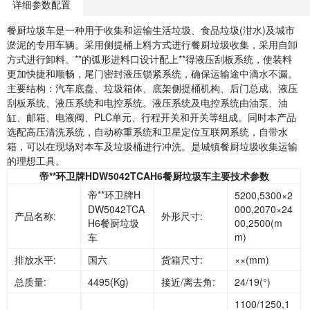
详细参数配置
餐厨垃圾车是一种用于收集和运输生活垃圾、食品垃圾(泔水)及城市
淤泥的专用车辆。采用侧提桶上料方式进行餐厨垃圾收集，采用自卸
方式进行卸料。**的弧形进料口设计配上**得液压刮板系统，使装料
更加快捷和顺畅，尾门密封液压锁紧系统，确保运输途中滴水不漏。
主要结构：汽车底盘、垃圾箱体、底架侧提桶机构、后门总成、液压
刮板系统、液压系统和电控系统。液压系统及电控系统由油泵、油
缸、邮箱、电液阀、PLC单元、行程开关和开关等组成。同时本产品
选配高压清洗系统，自动称重系统和卫星定位互联网系统，自带水
箱，可以在现场对本车及垃圾桶进行冲洗。是城镇餐厨垃圾收集运输
的理想工具。
帝**环卫牌HDW5042TCAH6餐厨垃圾车主要技术参数
帝**环卫牌H
5200,5300×2
DW5042TCA
000,2070×24
产品名称:
外形尺寸:
H6餐厨垃圾
00,2500(m
m)
车
排放水平:
国六
货箱尺寸:
××(mm)
总质量:
4495(Kg)
接近/离去角:
24/19(°)
1100/1250,1